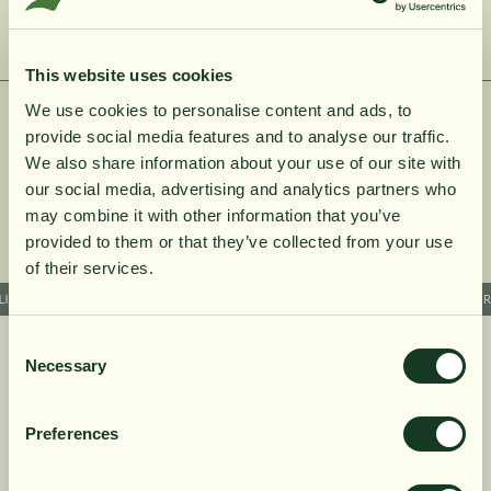
/
KOSTNADSFRITT WEBINAR: VILKEN MAGNESIUM SKA MAN
EGENTLIGEN VÄLJA?
This website uses cookies
We use cookies to personalise content and ads, to
provide social media features and to analyse our traffic.
10% rabatt på
We also share information about your use of our site with
our social media, advertising and analytics partners who
may combine it with other information that you’ve
din första order
provided to them or that they’ve collected from your use
of their services.
ITY SUPPLEMENTS
AVAILABLE CUSTOMER SERVICE
FREE SHIPPING AND RETUR
Få löpande erbjudanden, nyttig
kunskap och bli först att ta del av
Consent
Närokällan
Necessary
Selection
våra nyheter.
About us
När du prenumererar godkänner du våra villkor,
Our products
Preferences
läs mer här
. Genom att även fylla i telefonnumret
Sustainability
samtycker du till att ta emot marknadsförings-SMS
Education
från Närokällan,
läs mer här
. Erbjudandet gäller