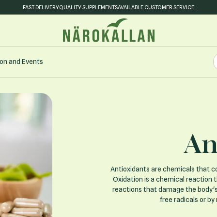
FAST DELIVERY
QUALITY SUPPLEMENTS
AVAILABLE CUSTOMER SERVICE
S
on and Events
S
An
Antioxidants are chemicals that co
Oxidation is a chemical reaction t
reactions that damage the body's 
free radicals or b