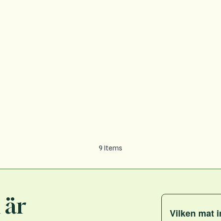
9
Items
 är
Vilken mat i