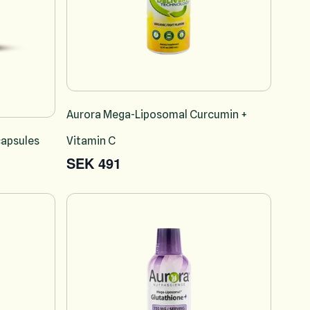
Aurora Mega-Liposomal Curcumin +
capsules
Vitamin C
SEK 491