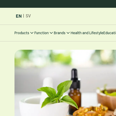
Skip to Content
EN
|
SV
Products
Function
Brands
Health and Lifestyle
Educati