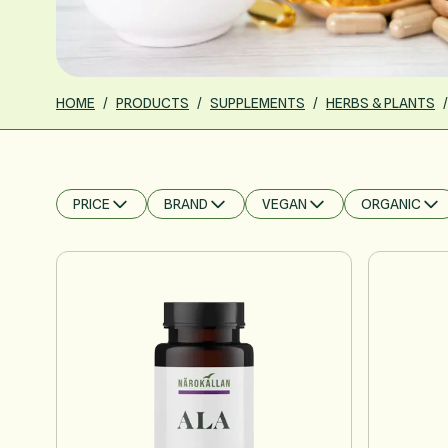
HOME
/
PRODUCTS
/
SUPPLEMENTS
/
HERBS & PLANTS
/
PRICE
BRAND
VEGAN
ORGANIC
FILTER
FILTER
FILTER
FILTER