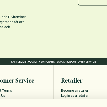
- och E-vitaminer
vgörande för att
lsa och
FAST DELIVERY
QUALITY SUPPLEMENTS
AVAILABLE CUSTOMER SERVICE
omer Service
Retailer
t Terms
Become a retailer
 Us
Log in as a retailer
 and Delivery
Retailer Forgot Password