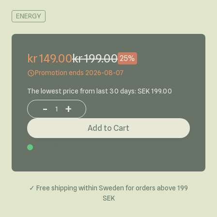
ENERGY
kr 149.00
kr 199.00
25%
Promotion ends 2026-08-07
The lowest price from last 30 days: SEK 199.00
-
+
Increase or decrease product quantity
Add to Cart
In Stock
✓ Free shipping within Sweden for orders above 199
SEK