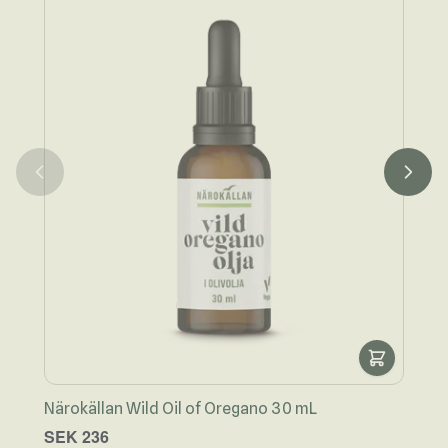
Närokällan Wild Oil of Oregano 30 mL
Näro
SEK 236
SEK