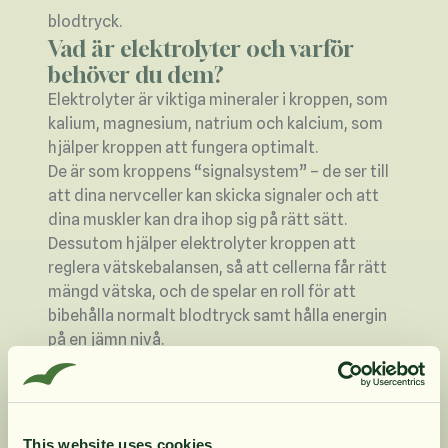
blodtryck.
Vad är elektrolyter och varför
behöver du dem?
Elektrolyter är viktiga mineraler i kroppen, som
kalium, magnesium, natrium och kalcium, som
hjälper kroppen att fungera optimalt.
De är som kroppens “signalsystem” – de ser till
att dina nervceller kan skicka signaler och att
dina muskler kan dra ihop sig på rätt sätt.
Dessutom hjälper elektrolyter kroppen att
reglera vätskebalansen, så att cellerna får rätt
mängd vätska, och de spelar en roll för att
bibehålla normalt blodtryck samt hålla energin
på en jämn nivå.
När du svettas, oavsett om det är under
träning, när du bastar eller om det är varmt
väder ute, förlorar kroppen elektrolyter. Om
dessa mineraler inte fylls på kan du känna dig
This website uses cookies