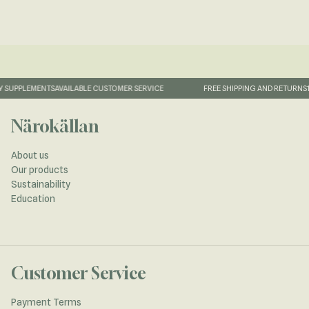
 SUPPLEMENTS
AVAILABLE CUSTOMER SERVICE
FREE SHIPPING AND RETURNS
1-
Närokällan
About us
Our products
Sustainability
Education
Customer Service
Payment Terms