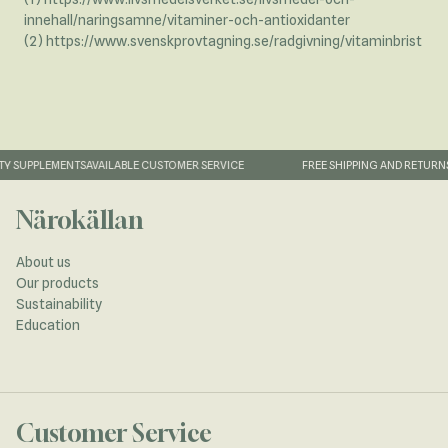
innehall/naringsamne/vitaminer-och-antioxidanter
(2)
https://www.svenskprovtagning.se/radgivning/vitaminbrist
 SUPPLEMENTS
AVAILABLE CUSTOMER SERVICE
FREE SHIPPING AND RETURNS
1
Närokällan
About us
Our products
Sustainability
Education
Customer Service