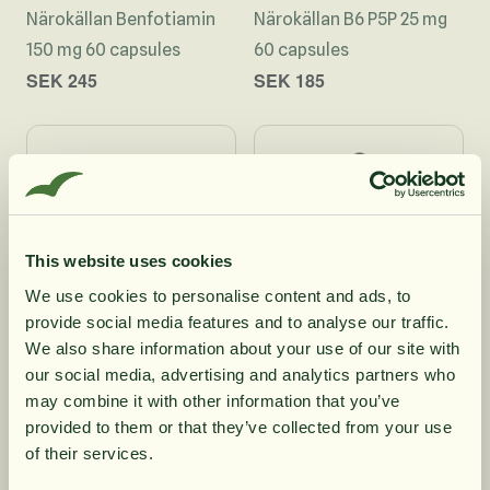
Närokällan Benfotiamin
Närokällan B6 P5P 25 mg
150 mg 60 capsules
60 capsules
SEK 245
SEK 185
This website uses cookies
We use cookies to personalise content and ads, to
provide social media features and to analyse our traffic.
10% rabatt på
We also share information about your use of our site with
our social media, advertising and analytics partners who
Vitamin B12 Melt Tablets
BioCare Nutrisorb
may combine it with other information that you’ve
din första order
60 tablets
Methylfolate 15 mL
provided to them or that they’ve collected from your use
SEK 226
SEK 302
of their services.