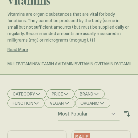
Vitamins
Vitamins are organic substances that are vital for body
functions. They cannot be produced by the body (some in
small but not sufficient amounts) but must be supplied daily or
regularly. Recommended amounts are usually measured in
milligrams (mg) or micrograms (mcg/µg). (1)
Read More
MULTIVITAMINS
VITAMIN A
VITAMIN B
VITAMIN C
VITAMIN D
VITAMIN E
CATEGORY
PRICE
BRAND
FILTER
FILTER
FILTER
FUNCTION
VEGAN
ORGANIC
FILTER
FILTER
FILTER
SALE