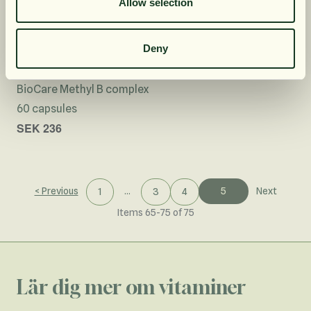
Allow selection
Deny
BioCare Methyl B complex
60 capsules
SEK 236
< Previous
...
5
Next
1
3
4
You're currently rea
Page
Page
Page
Items
65
-
75
of
75
Lär dig mer om vitaminer