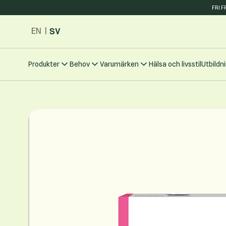
FRI 
Hoppa till innehållet
SV
EN
|
Produkter
Behov
Varumärken
Hälsa och livsstil
Utbildn
Main image
Click to view image in fullscreen