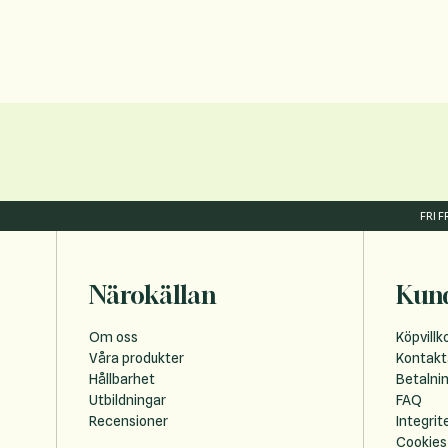
FRI 
Närokällan
Kund
Om oss
Köpvillk
Våra produkter
Kontakt
Hållbarhet
Betalni
Utbildningar
FAQ
Recensioner
Integrit
Cookies