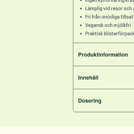
Ingen kylförvaring krä
Lämplig vid resor och
Fri från onödiga tillsa
Vegansk och mjölkfri
Praktisk blisterförpac
Produktinformation
Innehåll
Dosering