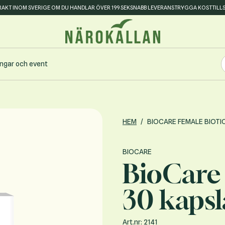
FRAKT INOM SVERIGE OM DU HANDLAR ÖVER 199 SEK
SNABB LEVERANS
TRYGGA KOSTTILL
S
ingar och event
S
HEM
/
BIOCARE FEMALE BIOTI
BIOCARE
BioCare 
30 kapsl
Art.nr: 2141