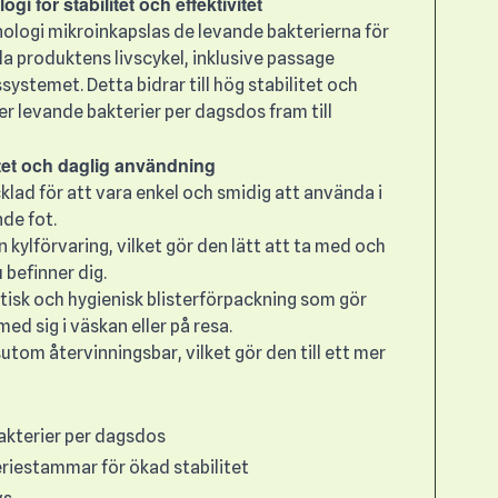
gi för stabilitet och effektivitet
ologi mikroinkapslas de levande bakterierna för
a produktens livscykel, inklusive passage
stemet. Detta bidrar till hög stabilitet och
der levande bakterier per dagsdos fram till
litet och daglig användning
klad för att vara enkel och smidig att använda i
de fot.
 kylförvaring, vilket gör den lätt att ta med och
 befinner dig.
ktisk och hygienisk blisterförpackning som gör
med sig i väskan eller på resa.
tom återvinningsbar, vilket gör den till ett mer
bakterier per dagsdos
riestammar för ökad stabilitet