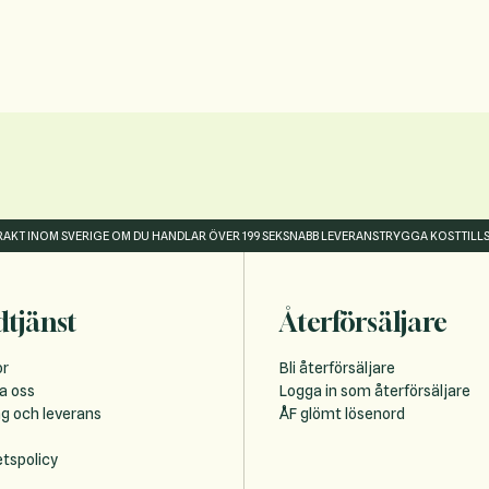
FRAKT INOM SVERIGE OM DU HANDLAR ÖVER 199 SEK
SNABB LEVERANS
TRYGGA KOSTTILL
tjänst
Återförsäljare
or
Bli återförsäljare
a oss
Logga in som återförsäljare
ng och leverans
ÅF glömt lösenord
etspolicy