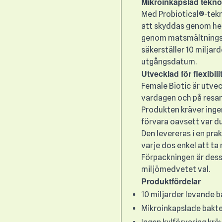
Mikroinkapslad teknolo
Med Probiotical®-tekn
att skyddas genom hel
genom matsmältningssy
säkerställer 10 miljar
utgångsdatum.
Utvecklad för flexibi
Female Biotic är utvec
vardagen och på resan
Produkten kräver ingen
förvara oavsett var du
Den levereras i en pra
varje dos enkel att ta 
Förpackningen är dessu
miljömedvetet val.
Produktfördelar
10 miljarder levande 
Mikroinkapslade bakte