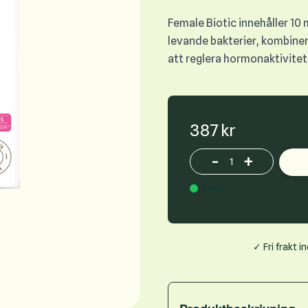
Female Biotic innehåller 10 
levande bakterier, kombiner
att reglera hormonaktivitet
387 kr
-
+
Increase or decrease p
I lager
✓ Fri frakt 