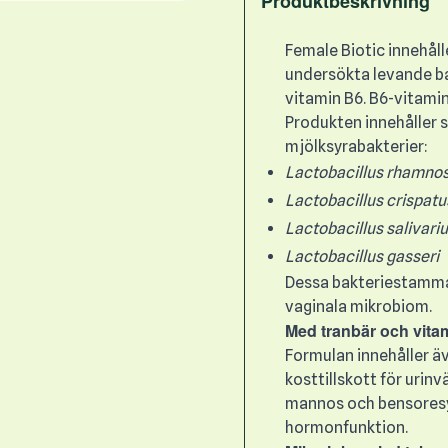
Produktbeskrivning
Female Biotic innehåll
undersökta levande b
vitamin B6. B6-vitamin
Produkten innehåller 
mjölksyrabakterier:
Lactobacillus rhamno
Lactobacillus crispatu
Lactobacillus salivari
Lactobacillus gasseri
Dessa bakteriestammar
vaginala mikrobiom.
Med tranbär och vita
Formulan innehåller äv
kosttillskott för urinv
mannos och bensoresyr
hormonfunktion.