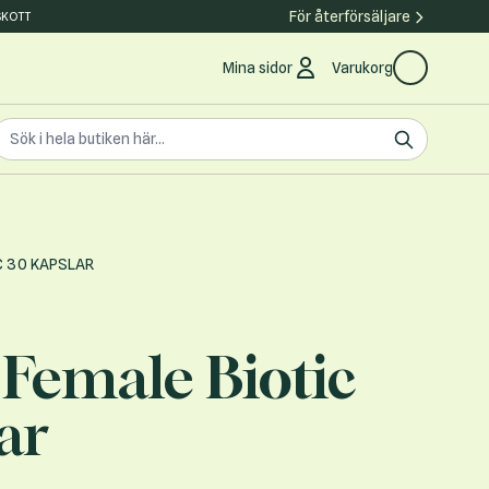
För återförsäljare
SKOTT
Mina sidor
Varukorg
earch the store
ök
C 30 KAPSLAR
Female Biotic
ar