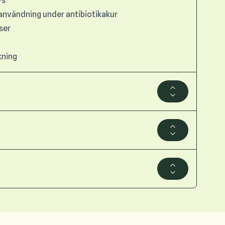
vs
 användning under antibiotikakur
tser
kning