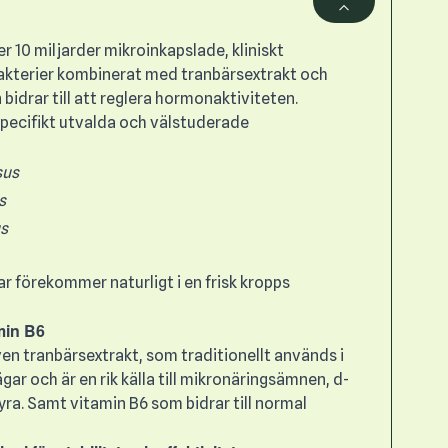
er 10 miljarder mikroinkapslade, kliniskt
akterier kombinerat med tranbärsextrakt och
 bidrar till att reglera hormonaktiviteten.
specifikt utvalda och välstuderade
sus
s
us
 förekommer naturligt i en frisk kropps
min B6
en tranbärsextrakt, som traditionellt används i
ägar och är en rik källa till mikronäringsämnen, d-
a. Samt vitamin B6 som bidrar till normal