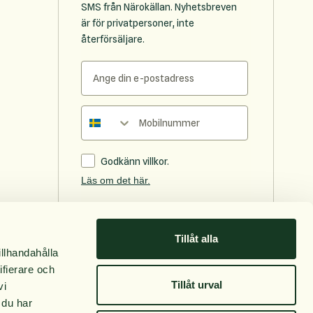
SMS från Närokällan. Nyhetsbreven
är för privatpersoner, inte
återförsäljare.
Telefonnummer
Godkänn villkor.
Läs om det här.
Prenumerera
Tillåt alla
Följ oss
illhandahålla
ifierare och
Facebook
Tillåt urval
vi
Instagram
 du har