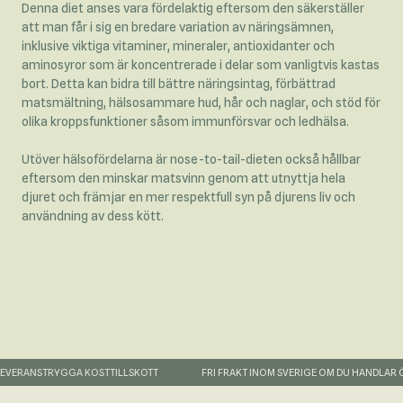
Denna diet anses vara fördelaktig eftersom den säkerställer
att man får i sig en bredare variation av näringsämnen,
inklusive viktiga vitaminer, mineraler, antioxidanter och
aminosyror som är koncentrerade i delar som vanligtvis kastas
bort. Detta kan bidra till bättre näringsintag, förbättrad
matsmältning, hälsosammare hud, hår och naglar, och stöd för
olika kroppsfunktioner såsom immunförsvar och ledhälsa.
Utöver hälsofördelarna är nose-to-tail-dieten också hållbar
eftersom den minskar matsvinn genom att utnyttja hela
djuret och främjar en mer respektfull syn på djurens liv och
användning av dess kött.
ERANS
TRYGGA KOSTTILLSKOTT
FRI FRAKT INOM SVERIGE OM DU HANDLAR ÖVER