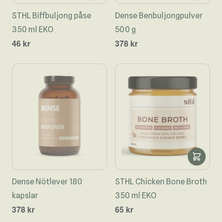
STHL Biffbuljong påse
Dense Benbuljongpulver
350 ml EKO
500 g
46 kr
378 kr
Dense Nötlever 180
STHL Chicken Bone Broth
kapslar
350 ml EKO
378 kr
65 kr