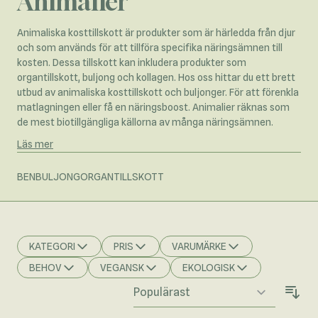
Animalier
Animaliska kosttillskott är produkter som är härledda från djur
och som används för att tillföra specifika näringsämnen till
kosten. Dessa tillskott kan inkludera produkter som
organtillskott, buljong och kollagen. Hos oss hittar du ett brett
utbud av animaliska kosttillskott och buljonger. För att förenkla
matlagningen eller få en näringsboost. Animalier räknas som
de mest biotillgängliga källorna av många näringsämnen.
Läs mer
BENBULJONG
ORGANTILLSKOTT
KATEGORI
PRIS
VARUMÄRKE
FILTER
FILTER
FILTER
BEHOV
VEGANSK
EKOLOGISK
FILTER
FILTER
FILTER