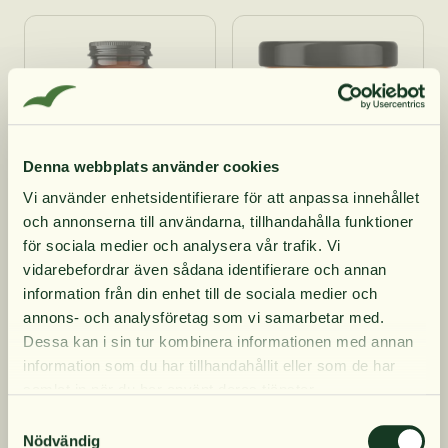
Denna webbplats använder cookies
Vi använder enhetsidentifierare för att anpassa innehållet
och annonserna till användarna, tillhandahålla funktioner
10% rabatt på
för sociala medier och analysera vår trafik. Vi
STHL Beef Bone Broth
vidarebefordrar även sådana identifierare och annan
Dense Colostrum 135 g
350 ml EKO
information från din enhet till de sociala medier och
472 kr
65 kr
din första order
annons- och analysföretag som vi samarbetar med.
Dessa kan i sin tur kombinera informationen med annan
information som du har tillhandahållit eller som de har
Få löpande erbjudanden, nyttig
samlat in när du har använt deras tjänster.
kunskap och bli först att ta del av
Samtyckesval
våra nyheter.
Nödvändig