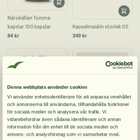
Närokällan Tomma
kapslar 100 kapslar
Kapselmaskin storlek 00
84 kr
349 kr
Denna webbplats använder cookies
Vi använder enhetsidentifierare för att anpassa innehållet
och annonserna till användarna, tillhandahålla funktioner
10% rabatt på
för sociala medier och analysera vår trafik. Vi
vidarebefordrar även sådana identifierare och annan
Dense Smartshake
information från din enhet till de sociala medier och
din första order
Rostfritt Stål 900 ml
Salte Glasflaska 700 ml
annons- och analysföretag som vi samarbetar med.