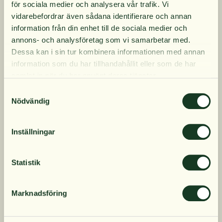
10% rabatt på
för sociala medier och analysera vår trafik. Vi
vidarebefordrar även sådana identifierare och annan
information från din enhet till de sociala medier och
din första order
annons- och analysföretag som vi samarbetar med.
Dessa kan i sin tur kombinera informationen med annan
information som du har tillhandahållit eller som de har
Få löpande erbjudanden, nyttig
samlat in när du har använt deras tjänster.
kunskap och bli först att ta del av
Samtyckesval
våra nyheter.
Nödvändig
När du prenumererar godkänner du våra villkor,
STHL Kycklingbuljong
läs mer här
. Genom att även fylla i telefonnumret
Inställningar
STHL Ghee 330 g EKO
påse 350 ml 12-pack
samtycker du till att ta emot marknadsförings-SMS
från Närokällan,
läs mer här
. Erbjudandet gäller
188 kr
556 kr
endast privatpersoner och nya prenumeranter.
Statistik
Marknadsföring
Mobilnummer