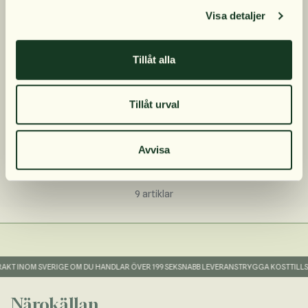
Visa detaljer
Prenumerera
Tillåt alla
Nej, tack
STHL Biffbuljong påse
Tillåt urval
350 ml 12-pack
556 kr
Avvisa
9
artiklar
AKT INOM SVERIGE OM DU HANDLAR ÖVER 199 SEK
SNABB LEVERANS
TRYGGA KOSTTILLSK
Närokällan