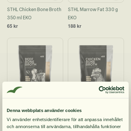
STHL Chicken Bone Broth
STHL Marrow Fat 330 g
350 ml EKO
EKO
65 kr
188 kr
STHL Biffbuljong påse
STHL Kycklingbuljong
Denna webbplats använder cookies
350 ml EKO
påse 350 ml EKO
Vi använder enhetsidentifierare för att anpassa innehållet
46 kr
46 kr
och annonserna till användarna, tillhandahålla funktioner