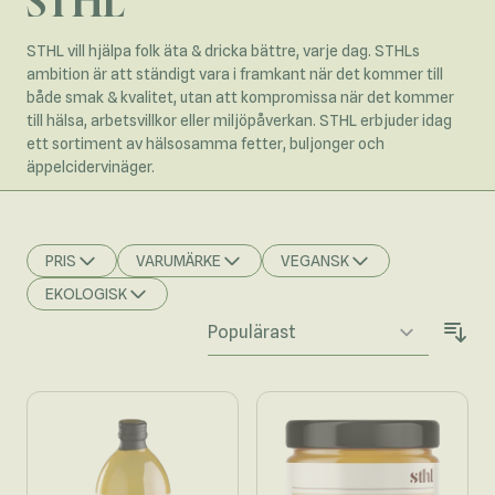
STHL
STHL vill hjälpa folk äta & dricka bättre, varje dag. STHLs
ambition är att ständigt vara i framkant när det kommer till
både smak & kvalitet, utan att kompromissa när det kommer
till hälsa, arbetsvillkor eller miljöpåverkan. STHL erbjuder idag
ett sortiment av hälsosamma fetter, buljonger och
äppelcidervinäger.
PRIS
VARUMÄRKE
VEGANSK
FILTER
FILTER
FILTER
EKOLOGISK
FILTER