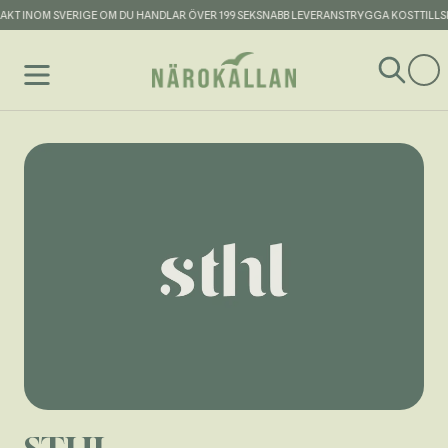
KT INOM SVERIGE OM DU HANDLAR ÖVER 199 SEK
SNABB LEVERANS
TRYGGA KOSTTILLSK
Hoppa till innehållet