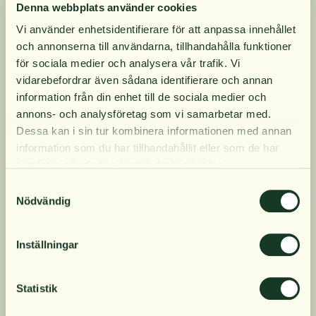
Denna webbplats använder cookies
vegetabiliska kapslar för att enkelt svälja och så
Vi använder enhetsidentifierare för att anpassa innehållet
att du bara använder det du behöver
och annonserna till användarna, tillhandahålla funktioner
Helt veganska ingredienser, inklusive 1000IE
10% rabatt på
för sociala medier och analysera vår trafik. Vi
vegan D3-vitamin från lav. Stöder en vegetarisk
vidarebefordrar även sådana identifierare och annan
och vegansk livsstil perfekt med optimala
information från din enhet till de sociala medier och
din första order
nivåer av järn, zink, B12 och jod
annons- och analysföretag som vi samarbetar med.
Återvinningsbar förpackning
Dessa kan i sin tur kombinera informationen med annan
information som du har tillhandahållit eller som de har
Få löpande erbjudanden, nyttig
samlat in när du har använt deras tjänster.
Produktinformation
kunskap och bli först att ta del av
Samtyckesval
våra nyheter.
Nödvändig
När du prenumererar godkänner du våra villkor,
Innehåll
läs mer här
. Genom att även fylla i telefonnumret
Inställningar
samtycker du till att ta emot marknadsförings-SMS
från Närokällan,
läs mer här
. Erbjudandet gäller
Dosering
endast privatpersoner och nya prenumeranter.
Statistik