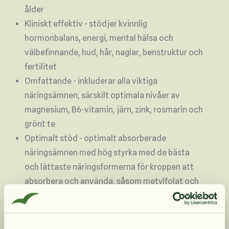
ålder
Kliniskt effektiv - stödjer kvinnlig
hormonbalans, energi, mental hälsa och
välbefinnande, hud, hår, naglar, benstruktur och
fertilitet
Omfattande - inkluderar alla viktiga
näringsämnen, särskilt optimala nivåer av
magnesium, B6-vitamin, järn, zink, rosmarin och
grönt te
Optimalt stöd - optimalt absorberade
näringsämnen med hög styrka med de bästa
och lättaste näringsformerna för kroppen att
absorbera och använda, såsom metylfolat och
metyl B12
Inga onödiga tillsatser
Flexibel - inga stora tabletter. Dosen delas i tre