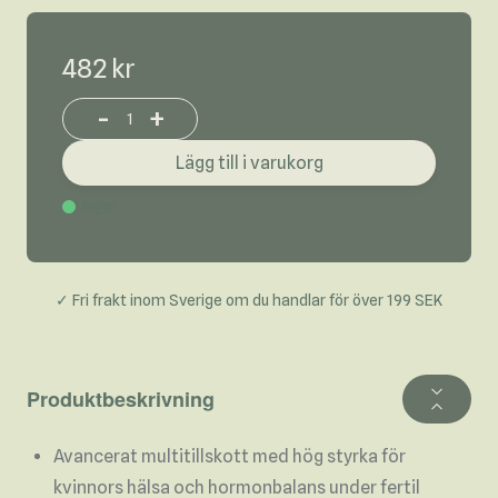
482 kr
-
+
Increase or decrease product quantity
Lägg till i varukorg
I lager
✓ Fri frakt inom Sverige om du handlar för över 199 SEK
Produktbeskrivning
Avancerat multitillskott med hög styrka för
kvinnors hälsa och hormonbalans under fertil