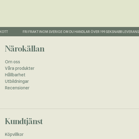
OTT
FRI FRAKT INOM SVERIGE OM DU HANDLAR ÖVER 199 SEK
SNABB LEVERANS
T
Närokällan
Om oss
Våra produkter
Hållbarhet
Utbildningar
Recensioner
Kundtjänst
Köpvillkor