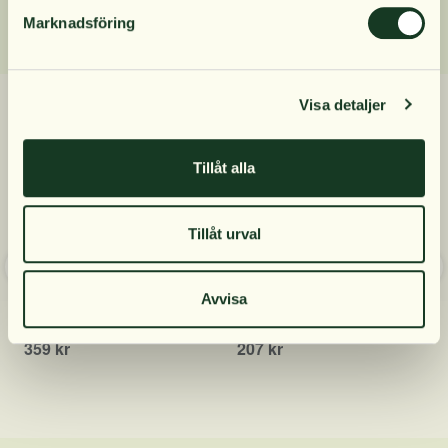
Marknadsföring
Mobilnummer
Relaterade produkter
Visa detaljer
Prenumerera
Tillåt alla
Nej, tack
Tillåt urval
BioCare Gluko Komplex
BioCare Adreno Komplex
Avvisa
90 kapslar
60 kapslar
359 kr
207 kr