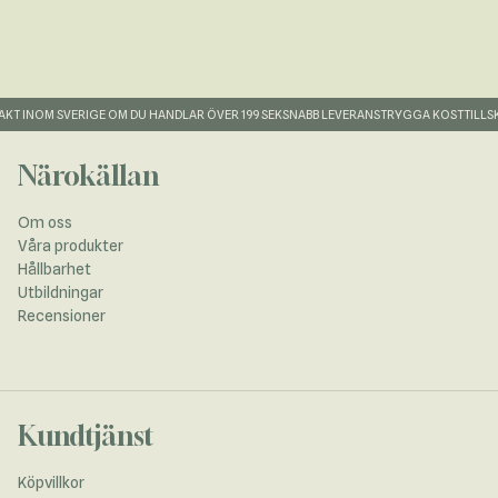
KT INOM SVERIGE OM DU HANDLAR ÖVER 199 SEK
SNABB LEVERANS
TRYGGA KOSTTILLSKO
Närokällan
Om oss
Våra produkter
Hållbarhet
Utbildningar
Recensioner
Kundtjänst
Köpvillkor