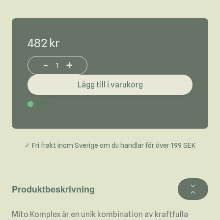
482 kr
-
+
Increase or decrease product quantity
Lägg till i varukorg
I lager
✓ Fri frakt inom Sverige om du handlar för över 199 SEK
Produktbeskrivning
Mito Komplex är en unik kombination av kraftfulla