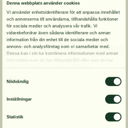
Denna webbplats använder cookies
känner dig trött på grund av överansträngning eller
Vi använder enhetsidentifierare för att anpassa innehållet
överträning
och annonserna till användarna, tillhandahålla funktioner
Inga onödiga tillsatser
10% rabatt på
för sociala medier och analysera vår trafik. Vi
Miljövänligt - återvinningsbar förpackning
vidarebefordrar även sådana identifierare och annan
Lita på - BioCare har hjälpt till att forma ett
information från din enhet till de sociala medier och
din första order
hälsosammare samhälle i över 30 år
annons- och analysföretag som vi samarbetar med.
Lämplig för vegetarianer och veganer
Dessa kan i sin tur kombinera informationen med annan
information som du har tillhandahållit eller som de har
30 dagar med 2 kapslar per dag
Få löpande erbjudanden, nyttig
samlat in när du har använt deras tjänster.
kunskap och bli först att ta del av
Samtyckesval
Produktinformation
våra nyheter.
Nödvändig
När du prenumererar godkänner du våra villkor,
läs mer här
. Genom att även fylla i telefonnumret
Inställningar
Innehåll
samtycker du till att ta emot marknadsförings-SMS
från Närokällan,
läs mer här
. Erbjudandet gäller
endast privatpersoner och nya prenumeranter.
Statistik
Dosering