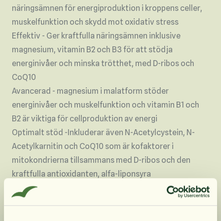
näringsämnen för energiproduktion i kroppens celler,
muskelfunktion och skydd mot oxidativ stress
Effektiv - Ger kraftfulla näringsämnen inklusive
magnesium, vitamin B2 och B3 för att stödja
energinivåer och minska trötthet, med D-ribos och
CoQ10
Avancerad - magnesium i malatform stöder
energinivåer och muskelfunktion och vitamin B1 och
B2 är viktiga för cellproduktion av energi
Optimalt stöd -Inkluderar även N-Acetylcystein, N-
Acetylkarnitin och CoQ10 som är kofaktorer i
mitokondrierna tillsammans med D-ribos och den
kraftfulla antioxidanten, alfa-liponsyra
Synergistisk formulering - särskilt utvald blandning av
näringsämnen för att stödja energi, särskilt om du har
dålig uthållighet och återhämtning från aktivitet, eller