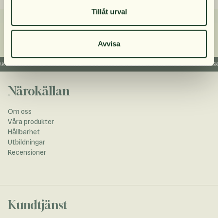
Tillåt urval
Avvisa
KT INOM SVERIGE OM DU HANDLAR ÖVER 199 SEK
SNABB LEVERANS
TRYGGA KOSTTILLSKO
Närokällan
Om oss
Våra produkter
Hållbarhet
Utbildningar
Recensioner
Kundtjänst