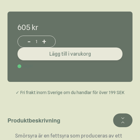
605 kr
-
+
Increase or decrease product quantity
Lägg till i varukorg
I lager
✓ Fri frakt inom Sverige om du handlar för över 199 SEK
Produktbeskrivning
Smörsyra är en fettsyra som produceras av ett