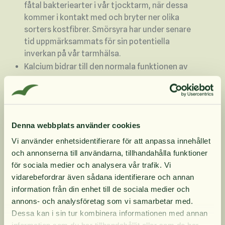
fåtal bakteriearter i vår tjocktarm, när dessa
kommer i kontakt med och bryter ner olika
sorters kostfibrer. Smörsyra har under senare
tid uppmärksammats för sin potentiella
inverkan på vår tarmhälsa.
Kalcium bidrar till den normala funktionen av
matsmältningsenzymer
Ger en höggradig smörsyra formel buffrad med
kalcium och magnesium
Denna webbplats använder cookies
Vi använder enhetsidentifierare för att anpassa innehållet
Produktinformation
och annonserna till användarna, tillhandahålla funktioner
10% rabatt på
för sociala medier och analysera vår trafik. Vi
vidarebefordrar även sådana identifierare och annan
Innehåll
information från din enhet till de sociala medier och
din första order
annons- och analysföretag som vi samarbetar med.
Dessa kan i sin tur kombinera informationen med annan
Dosering