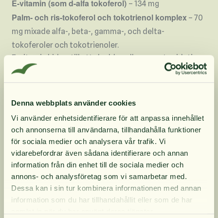
E-vitamin (som d-alfa tokoferol)
– 134 mg
Palm- och ris-tokoferol och tokotrienol komplex
– 70
mg mixade alfa-, beta-, gamma-, och delta-
tokoferoler och tokotrienoler.
E-vitamin bidrar till att skydda cellerna mot oxidativ
stress.
Produktinformation
Denna webbplats använder cookies
Vi använder enhetsidentifierare för att anpassa innehållet
och annonserna till användarna, tillhandahålla funktioner
Innehåll
10% rabatt på
för sociala medier och analysera vår trafik. Vi
vidarebefordrar även sådana identifierare och annan
information från din enhet till de sociala medier och
din första order
Dosering
annons- och analysföretag som vi samarbetar med.
Dessa kan i sin tur kombinera informationen med annan
information som du har tillhandahållit eller som de har
Få löpande erbjudanden, nyttig
samlat in när du har använt deras tjänster.