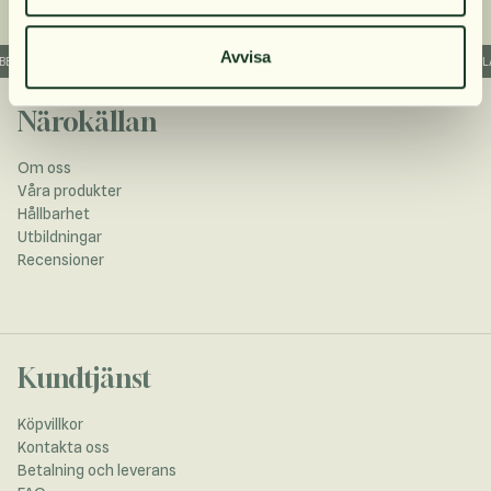
Avvisa
 LEVERANS
TRYGGA KOSTTILLSKOTT
FRI FRAKT INOM SVERIGE OM DU HANDLAR
Närokällan
Om oss
Våra produkter
Hållbarhet
Utbildningar
Recensioner
Kundtjänst
Köpvillkor
Kontakta oss
Betalning och leverans