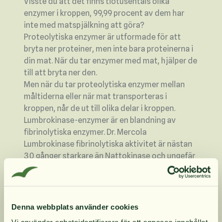
Visste du att det finns tiotusentals olika
enzymer i kroppen, 99,99 procent av dem har
inte med matspjälkning att göra?
Proteolytiska enzymer är utformade för att
bryta ner proteiner, men inte bara proteinerna i
din mat. När du tar enzymer med mat, hjälper de
till att bryta ner den.
Men när du tar proteolytiska enzymer mellan
måltiderna eller när mat transporteras i
kroppen, når de ut till olika delar i kroppen.
Lumbrokinase-enzymer är en blandning av
fibrinolytiska enzymer. Dr. Mercola
Lumbrokinase fibrinolytiska aktivitet är nästan
30 gånger starkare än Nattokinase och ungefär
300 gånger starkare än serrapeptas, som är
hämtad från Lumbricus rubellus wormwood.
Dessa Lumbrokinase-enzymer ger hela 2000 FU
lumbrokinasenzym i varje kapsel. Dessutom har
Denna webbplats använder cookies
proteas lagts till för att förbättra effekten av