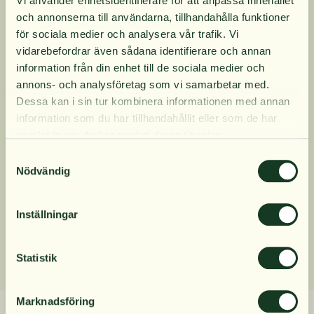
Vi använder enhetsidentifierare för att anpassa innehållet
Lumbrokinasenzymet.
och annonserna till användarna, tillhandahålla funktioner
Viktigast är att dessa Lumbrokinase-enzymer
10% rabatt på
för sociala medier och analysera vår trafik. Vi
ligger i en tidsfördröjd kapsel för att se till att
vidarebefordrar även sådana identifierare och annan
Lumbrokinase-enzymerna och proteasen
information från din enhet till de sociala medier och
kommer hela vägen i systemet.
din första order
annons- och analysföretag som vi samarbetar med.
Dessa kan i sin tur kombinera informationen med annan
information som du har tillhandahållit eller som de har
Produktinformation
Få löpande erbjudanden, nyttig
samlat in när du har använt deras tjänster.
kunskap och bli först att ta del av
Samtyckesval
våra nyheter.
Nödvändig
Innehåll
När du prenumererar godkänner du våra villkor,
läs mer här
. Genom att även fylla i telefonnumret
Inställningar
Dosering
samtycker du till att ta emot marknadsförings-SMS
från Närokällan,
läs mer här
. Erbjudandet gäller
endast privatpersoner och nya prenumeranter.
Statistik
Marknadsföring
Relaterade produkter