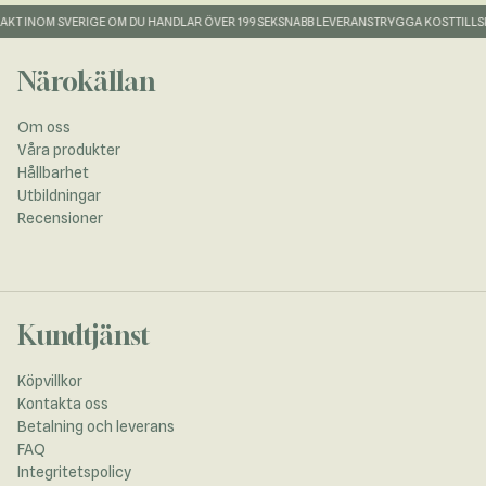
KT INOM SVERIGE OM DU HANDLAR ÖVER 199 SEK
SNABB LEVERANS
TRYGGA KOSTTILLSK
Närokällan
Om oss
Våra produkter
Hållbarhet
Utbildningar
Recensioner
Kundtjänst
Köpvillkor
Kontakta oss
Betalning och leverans
FAQ
Integritetspolicy