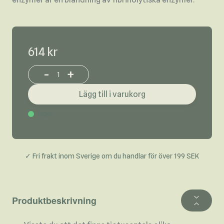
614 kr
-
+
Increase or decrease product quantity
Lägg till i varukorg
I lager
✓ Fri frakt inom Sverige om du handlar för över 199 SEK
Produktbeskrivning