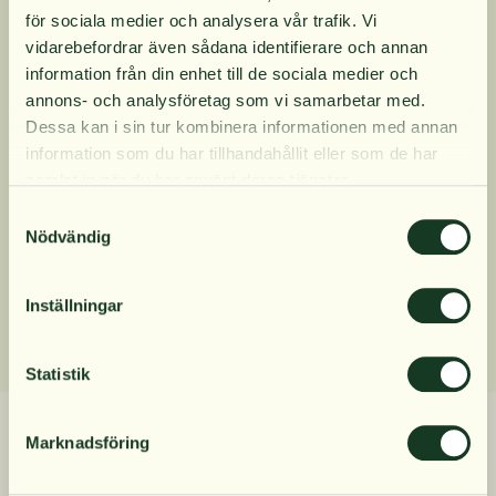
10% rabatt på
för sociala medier och analysera vår trafik. Vi
ingredienser, undviker man risken för att barnet
vidarebefordrar även sådana identifierare och annan
ska drabbas av järnförgiftning.
information från din enhet till de sociala medier och
din första order
annons- och analysföretag som vi samarbetar med.
Produktinformation
Dessa kan i sin tur kombinera informationen med annan
information som du har tillhandahållit eller som de har
Få löpande erbjudanden, nyttig
samlat in när du har använt deras tjänster.
kunskap och bli först att ta del av
Innehåll
Samtyckesval
våra nyheter.
Nödvändig
När du prenumererar godkänner du våra villkor,
Dosering
läs mer här
. Genom att även fylla i telefonnumret
Inställningar
samtycker du till att ta emot marknadsförings-SMS
från Närokällan,
läs mer här
. Erbjudandet gäller
endast privatpersoner och nya prenumeranter.
Statistik
Relaterade produkter
Marknadsföring
Mobilnummer