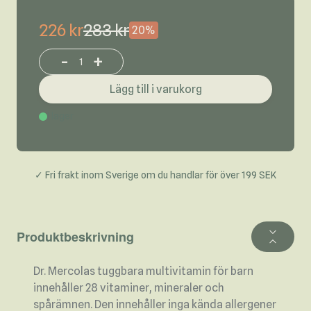
226 kr
283 kr
20%
-
+
Increase or decrease product quantity
Lägg till i varukorg
I lager
✓ Fri frakt inom Sverige om du handlar för över 199 SEK
Produktbeskrivning
Dr. Mercolas tuggbara multivitamin för barn
innehåller 28 vitaminer, mineraler och
spårämnen. Den innehåller inga kända allergener