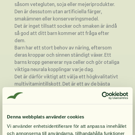
såsom vetegluten, soja eller mejeriprodukter.
Den är dessutom utan artificiella färger,
smakämnen eller konserveringsmedel.
Det är inget tillsatt socker och smaken är ändå
så god att ditt barn kommer att fråga efter
dem.
Barn har ett stort behov av näring, eftersom
deras kroppar och sinnen ständigt växer. Ett
barns kropp genererar nya celler och gör otaliga
viktiga neurala kopplingar varje dag.
Det är därför viktigt att välja ett högkvalitativt
multivitamintillskott. Det är ett av de bästa
besluten du kan göra för att stödja ditt barns
allmänna hälsa.
Denna produkt innehåller endast rena,
förstklassiga ingredienser. Produkten innehåller
Denna webbplats använder cookies
noll gram socker per portion.
Vi använder enhetsidentifierare för att anpassa innehållet
Genom att man exkluderat järn från formulan
och annonserna till användarna, tillhandahålla funktioner
och inte inkluderat det i produktens