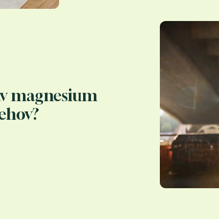
 av magnesium
behov?