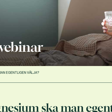
 webinar
MAN EGENTLIGEN VÄLJA?
nesium ska man egentl