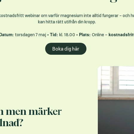
kostnadsfritt webinar om varför magnesium inte alltid fungerar – och h
kan hitta rätt utifrån din kropp.
Datum:
• Tid:
• Plats:
kostnadsfrit
torsdagen 7 maj
kl. 18.00
Online –
Boka dig här
m men märker
llnad?