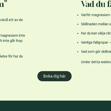
m”
Vad du f
Varför magnesium in
ckså ett av de
Skillnaden mellan o
Hur du kan välja rä
t magnesium inte
h inte går ihop
Vanliga fallgropar 
Vad som gör skilln
åelse för hur du
Under detta webinar
Boka dig här