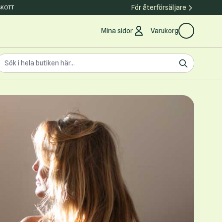
För återförsäljare
SKOTT
Mina sidor
Varukorg
earch the store
ök