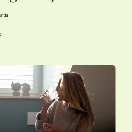
ur du
t