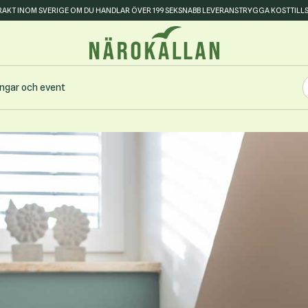
FRAKT INOM SVERIGE OM DU HANDLAR ÖVER 199 SEK
SNABB LEVERANS
TRYGGA KOSTTILL
S
ingar och event
S