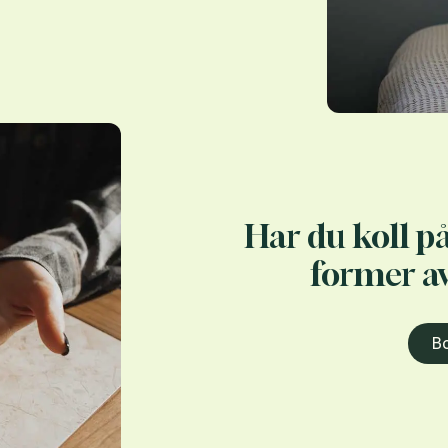
Har du koll på
former a
Bo