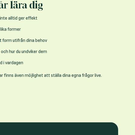
år lära dig
te alltid ger effekt
lika former
tt form utifrån dina behov
– och hur du undviker dem
ad i vardagen
 finns även möjlighet att ställa dina egna frågor live.