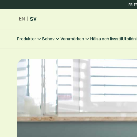
FRI 
Hoppa till innehållet
SV
EN
|
Produkter
Behov
Varumärken
Hälsa och livsstil
Utbildn