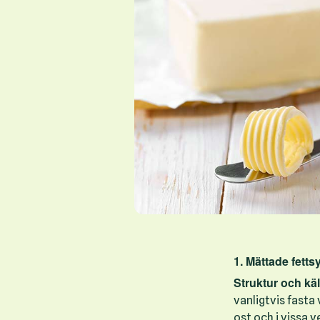
1. Mättade fetts
Struktur och käl
vanligtvis fasta
ost och i vissa 