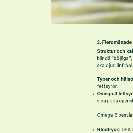
3. Fleromättade 
Struktur och käl
blir då ”böjliga”
skaldjur, linfröo
Typer och hälso
fettsyror.
Omega-3 fettsyr
sina goda egensk
Omega-3 består a
Blodtryck:
DHA o