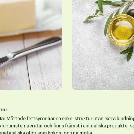
yror
la:
Mättade fettsyror har en enkel struktur utan extra bindning
 vid rumstemperatur och finns främst i animaliska produkter s
vegetabiliska oljor som kokos- och palmolja.