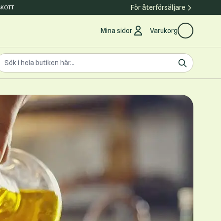
För återförsäljare
SKOTT
Mina sidor
Varukorg
earch the store
ök