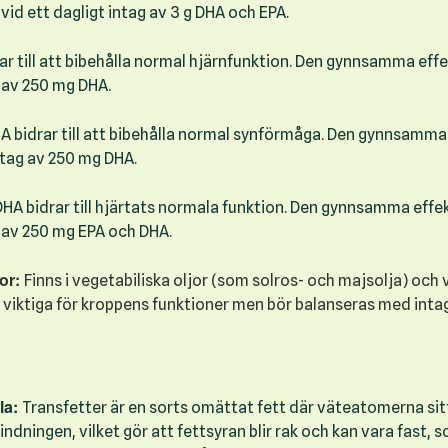
vid ett dagligt intag av 3 g DHA och EPA.
ar till att bibehålla normal hjärnfunktion. Den gynnsamma eff
g av 250 mg DHA.
A bidrar till att bibehålla normal synförmåga. Den gynnsamm
intag av 250 mg DHA.
HA bidrar till hjärtats normala funktion. Den gynnsamma effe
g av 250 mg EPA och DHA.
or:
Finns i vegetabiliska oljor (som solros- och majsolja) och 
å viktiga för kroppens funktioner men bör balanseras med int
la:
Transfetter är en sorts omättat fett där väteatomerna si
ndningen, vilket gör att fettsyran blir rak och kan vara fast, s