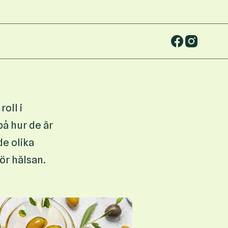
oll i
på hur de är
e olika
ör hälsan.