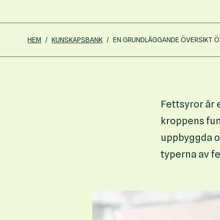
HEM
/
KUNSKAPSBANK
/
EN GRUNDLÄGGANDE ÖVERSIKT Ö
Fettsyror är 
kroppens funk
uppbyggda oc
typerna av f