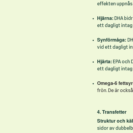
effekten uppnås 
Hjärna:
DHA bidr
ett dagligt inta
Synförmåga:
DH
vid ett dagligt 
Hjärta:
EPA och D
ett dagligt inta
Omega-6 fettsyr
frön. De är ocks
4. Transfetter
Struktur och käl
sidor av dubbelbi