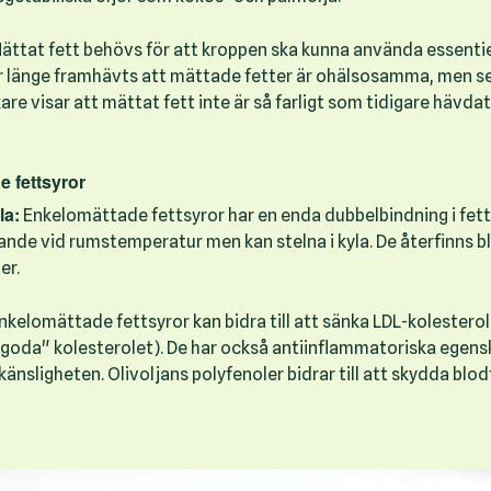
ättat fett behövs för att kroppen ska kunna använda essentie
ar länge framhävts att mättade fetter är ohälsosamma, men s
re visar att mättat fett inte är så farligt som tidigare hävdats
e fettsyror
la:
Enkelomättade fettsyror har en enda dubbelbindning i fet
ytande vid rumstemperatur men kan stelna i kyla. De återfinns b
er.
nkelomättade fettsyror kan bidra till att sänka LDL-kolestero
"goda" kolesterolet). De har också antiinflammatoriska egen
känsligheten. Olivoljans polyfenoler bidrar till att skydda blo