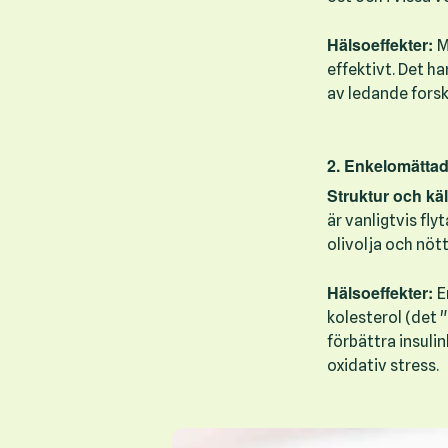
Hälsoeffekter:
M
effektivt. Det h
av ledande forska
2. Enkelomättad
Struktur och käl
är vanligtvis fl
olivolja och nött
Hälsoeffekter:
E
kolesterol (det 
förbättra insulin
oxidativ stress.