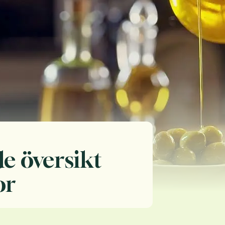
e översikt
or