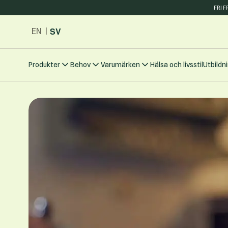
FRI 
Hoppa till innehållet
SV
EN
|
Produkter
Behov
Varumärken
Hälsa och livsstil
Utbildn