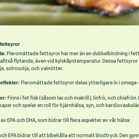
fettsyror
la:
Fleromättade fettsyror har mer än en dubbelbindning i fet
, alltså flytande, även vid kylskåpstemperatur. Dessa fettsyror fi
lja, solrosolja, och valnötter.
effekter:
Fleromättade fettsyror delas ytterligare in i omeg
or:
Finns i fet fisk (såsom lax och makrill), linfrö, och chiafrön.
aper och spelar en roll för hjärnhälsa, syn, och kardiovaskulär
v EPA och DHA, som bidrar till flera aspekter av vår hälsa:
ch EPA bidrar till att bibehålla ett normalt blodtryck. Den g