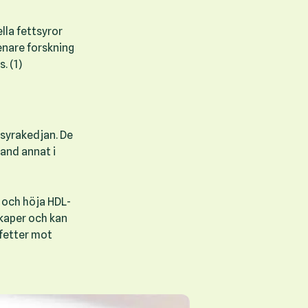
lla fettsyror
enare forskning
. (1)
tsyrakedjan. De
land annat i
l och höja HDL-
skaper och kan
dfetter mot