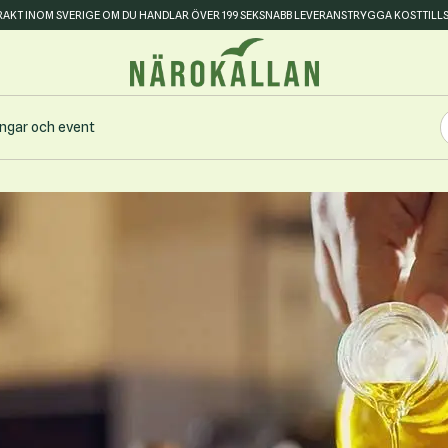
FRAKT INOM SVERIGE OM DU HANDLAR ÖVER 199 SEK
SNABB LEVERANS
TRYGGA KOSTTILL
S
ingar och event
S