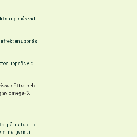
ekten uppnås vid
a effekten uppnås
kten uppnås vid
vissa nötter och
ag av omega-3.
tter på motsatta
om margarin, i