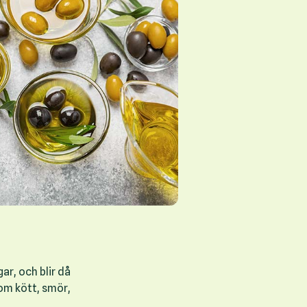
ar, och blir då
om kött, smör,