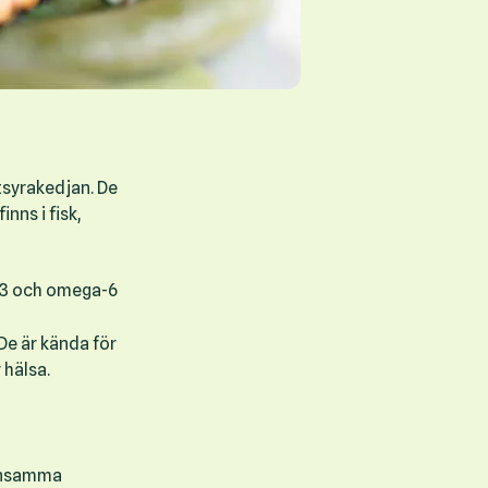
tsyrakedjan. De
nns i fisk,
a-3 och omega-6
 De är kända för
 hälsa.
ynnsamma