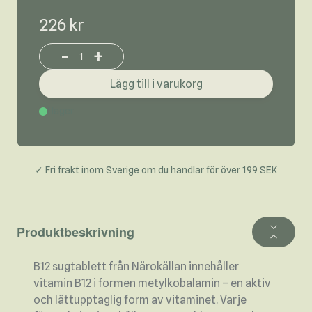
226 kr
-
+
Increase or decrease product quantity
Lägg till i varukorg
I lager
✓ Fri frakt inom Sverige om du handlar för över 199 SEK
Produktbeskrivning
B12 sugtablett från Närokällan innehåller
vitamin B12 i formen metylkobalamin – en aktiv
och lättupptaglig form av vitaminet. Varje