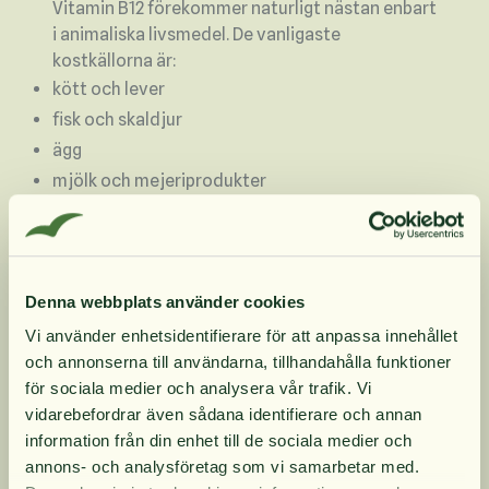
Vitamin B12 förekommer naturligt nästan enbart
i animaliska livsmedel. De vanligaste
kostkällorna är:
kött och lever
fisk och skaldjur
ägg
mjölk och mejeriprodukter
I kosten förekommer vitamin B12 bundet till
protein. För att kroppen ska kunna tillgodogöra
sig vitaminet behöver det först frigöras i
magsäcken och därefter tas upp i tunntarmen
Denna webbplats använder cookies
via en specifik upptagsmekanism.
Vi använder enhetsidentifierare för att anpassa innehållet
B12 och vegetarisk/vegansk kost
och annonserna till användarna, tillhandahålla funktioner
Personer som äter vegetarisk eller vegansk kost
10% rabatt på
för sociala medier och analysera vår trafik. Vi
får ofta i sig mycket lite eller inget naturligt
vidarebefordrar även sådana identifierare och annan
vitamin B12 från maten, eftersom växtbaserade
information från din enhet till de sociala medier och
livsmedel i regel inte innehåller B12 i någon
din första order
annons- och analysföretag som vi samarbetar med.
betydande mängd.