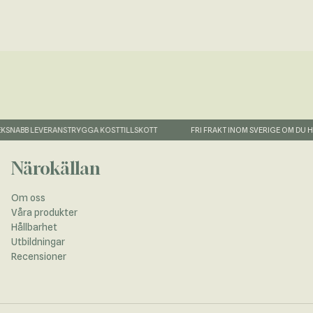
SNABB LEVERANS
TRYGGA KOSTTILLSKOTT
FRI FRAKT INOM SVERIGE OM DU HA
Närokällan
Om oss
Våra produkter
Hållbarhet
Utbildningar
Recensioner