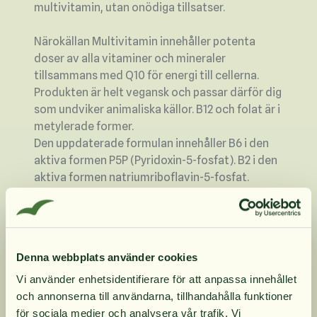
multivitamin, utan onödiga tillsatser.
Närokällan Multivitamin innehåller potenta
doser av alla vitaminer och mineraler
tillsammans med Q10 för energi till cellerna.
Produkten är helt vegansk och passar därför dig
som undviker animaliska källor. B12 och folat är i
metylerade former.
Den uppdaterade formulan innehåller B6 i den
aktiva formen P5P (Pyridoxin-5-fosfat). B2 i den
aktiva formen natriumriboflavin-5-fosfat.
Produkten innehåller C-, D-vitamin och zink som
bidrar till att bibehålla immunsystemets
normala funktion.
C- och E-vitamin bidrar även till att skydda
Denna webbplats använder cookies
cellerna mot oxidativ stress.
Vi använder enhetsidentifierare för att anpassa innehållet
B1, B2, B3, B6 och B12 bidrar till normal
och annonserna till användarna, tillhandahålla funktioner
för sociala medier och analysera vår trafik. Vi
energiomsättning.