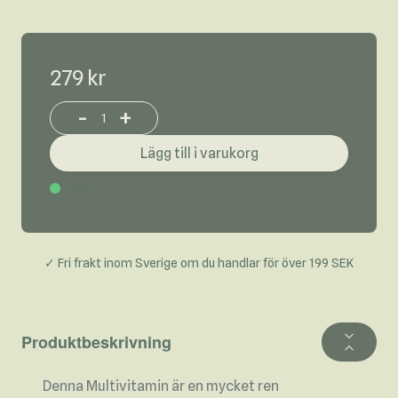
279 kr
-
+
Increase or decrease product quantity
Lägg till i varukorg
I lager
✓ Fri frakt inom Sverige om du handlar för över 199 SEK
Produktbeskrivning
Denna Multivitamin är en mycket ren