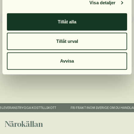
Visa detaljer
Prenumerera
Tillåt alla
Nej, tack
Närokällan Mega Multi
Närokällan Multivitamin
Advanced 900 ml
Tidsfördröjd 180
468 kr
Tillåt urval
Tabletter
374 kr
Avvisa
LEVERANS
TRYGGA KOSTTILLSKOTT
FRI FRAKT INOM SVERIGE OM DU HANDLAR 
Närokällan