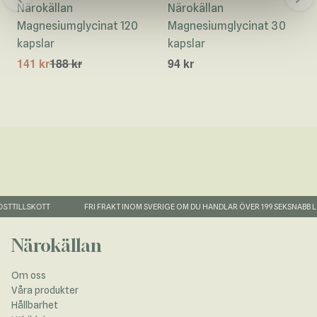
Närokällan
Närokällan
Magnesiumglycinat 120
Magnesiumglycinat 30
kapslar
kapslar
141 kr
188 kr
94 kr
TTILLSKOTT
FRI FRAKT INOM SVERIGE OM DU HANDLAR ÖVER 199 SEK
SNABB LE
Närokällan
Om oss
Våra produkter
Hållbarhet