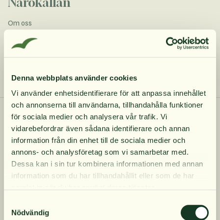
Närokällan
Om oss
Våra produkter
Hållbarhet
Utbildningar
Recensioner
Denna webbplats använder cookies
Vi använder enhetsidentifierare för att anpassa innehållet
och annonserna till användarna, tillhandahålla funktioner
Kundtjänst
10% rabatt på
för sociala medier och analysera vår trafik. Vi
vidarebefordrar även sådana identifierare och annan
Köpvillkor
information från din enhet till de sociala medier och
din första order
Kontakta oss
annons- och analysföretag som vi samarbetar med.
Betalning och leverans
Dessa kan i sin tur kombinera informationen med annan
FAQ
information som du har tillhandahållit eller som de har
Integritetspolicy
Få löpande erbjudanden, nyttig
samlat in när du har använt deras tjänster.
Cookies
kunskap och bli först att ta del av
Tillgänglighetsredogörelse
Samtyckesval
Ångra köp
våra nyheter.
Nödvändig