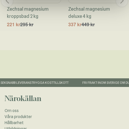
Zechsal magnesium
Zechsal magnesium
kroppsbad 2 kg
deluxe 4 kg
221 kr
295 kr
337 kr
449 kr
EK
SNABB LEVERANS
TRYGGA KOSTTILLSKOTT
FRI FRAKT INOM SVERIGE OM DU 
Närokällan
Om oss
Våra produkter
Hållbarhet
Utbildningar