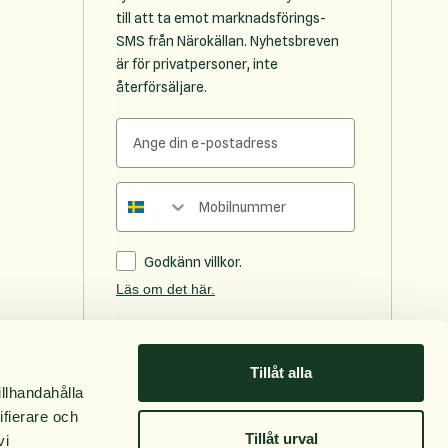
till att ta emot marknadsförings-
SMS från Närokällan. Nyhetsbreven
är för privatpersoner, inte
återförsäljare.
Telefonnummer
Godkänn villkor.
Läs om det här.
Prenumerera
Tillåt alla
Följ oss
illhandahålla
ifierare och
Facebook
Tillåt urval
vi