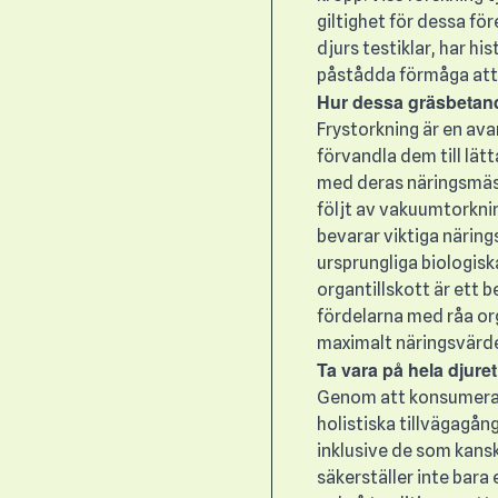
giltighet för dessa för
djurs testiklar, har hi
påstådda förmåga att 
Hur dessa gräsbetande
Frystorkning är en ava
förvandla dem till lät
med deras näringsmäss
följt av vakuumtorknin
bevarar viktiga närin
ursprungliga biologisk
organtillskott är ett b
fördelarna med råa orga
maximalt näringsvärde
Ta vara på hela djure
Genom att konsumera 
holistiska tillvägagån
inklusive de som kansk
säkerställer inte bara