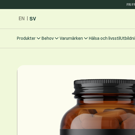
FRI 
Hoppa till innehållet
SV
EN
|
Produkter
Behov
Varumärken
Hälsa och livsstil
Utbildn
Main image
Click to view image in fullscreen