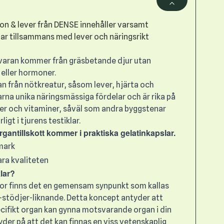
ron & lever från DENSE innehåller varsamt
lar tillsammans med lever och näringsrikt
åvaran kommer från gräsbetande djur utan
 eller hormoner.
an från nötkreatur, såsom lever, hjärta och
larna unika näringsmässiga fördelar och är rika på
ler och vitaminer, såväl som andra byggstenar
gt i tjurens testiklar.
antillskott kommer i praktiska gelatinkapslar.
mark
ara kvaliteten
klar?
anor finns det en gemensam synpunkt som kallas
-stödjer-liknande. Detta koncept antyder att
cifikt organ kan gynna motsvarande organ i din
yder på att det kan finnas en viss vetenskaplig