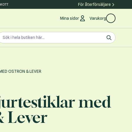
För återförsäljare
SKOTT
Mina sidor
Varukorg
earch the store
ök
 MED OSTRON & LEVER
urtestiklar med
& Lever