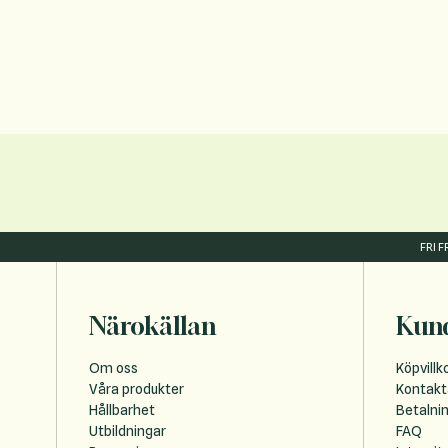
FRI 
Närokällan
Kund
Om oss
Köpvillk
Våra produkter
Kontakt
Hållbarhet
Betalni
Utbildningar
FAQ