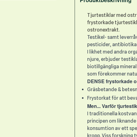
Tjurtestiklar med ost
frystorkade tjurtestik
ostronextrakt.
Testikel- samt leverr
pesticider, antibiotika
I likhet med andra org
njure, erbjuder testik
biotillgängliga minera
som förekommer naturli
DENSE frystorkade org
Gräsbetande & betes
Frystorkat för att bev
Men... Varför tjurtesti
I traditionella kostv
principen om liknande
konsumtion av ett spe
kropp. Viss forskning t