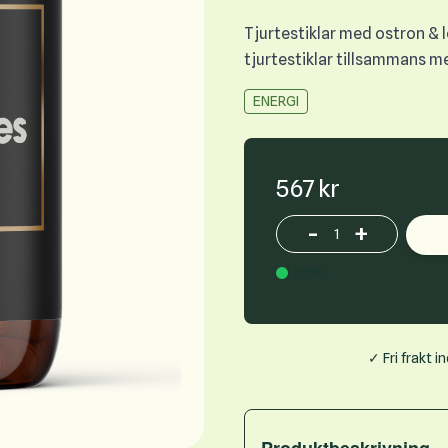
Tjurtestiklar med ostron & 
tjurtestiklar tillsammans 
ENERGI
567 kr
-
+
Increase or decrease p
I lager
✓ Fri frakt 
Produktbeskrivning