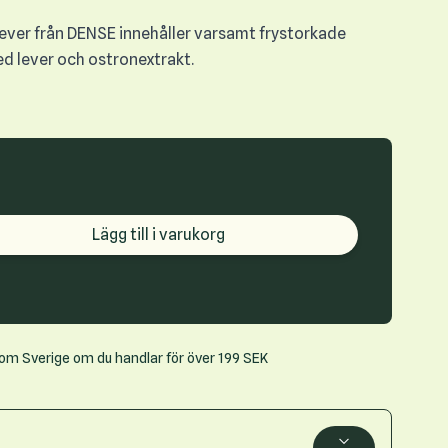
lever från DENSE innehåller varsamt frystorkade
med lever och ostronextrakt.
roduct quantity
Lägg till i varukorg
inom Sverige om du handlar för över 199 SEK