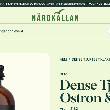
FRAKT INOM SVERIGE OM DU HANDLAR ÖVER 199 SEK
SNABB LEVERANS
TRYGGA KOSTTILL
S
ingar och event
S
HEM
/
DENSE TJURTESTIKLAR
DENSE
Dense Tj
Ostron 
Art.nr: 2182