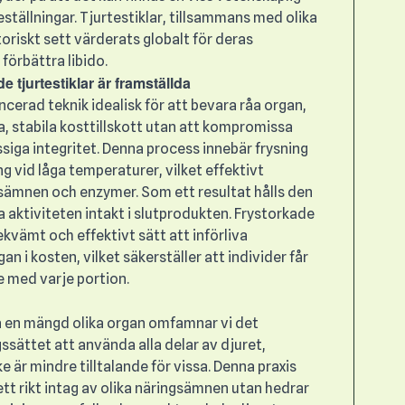
eställningar. Tjurtestiklar, tillsammans med olika
storiskt sett värderats globalt för deras
förbättra libido.
 tjurtestiklar är framställda
ncerad teknik idealisk för att bevara råa organ,
ta, stabila kosttillskott utan att kompromissa
iga integritet. Denna process innebär frysning
g vid låga temperaturer, vilket effektivt
gsämnen och enzymer. Som ett resultat hålls den
a aktiviteten intakt i slutprodukten. Frystorkade
ekvämt och effektivt sätt att införliva
n i kosten, vilket säkerställer att individer får
 med varje portion.
t
en mängd olika organ omfamnar vi det
gssättet att använda alla delar av djuret,
e är mindre tilltalande för vissa. Denna praxis
 ett rikt intag av olika näringsämnen utan hedrar