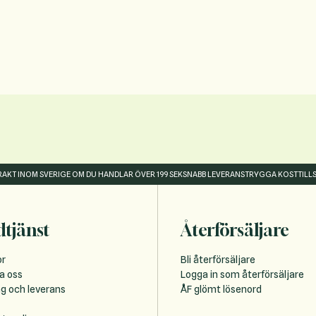
FRAKT INOM SVERIGE OM DU HANDLAR ÖVER 199 SEK
SNABB LEVERANS
TRYGGA KOSTTILL
tjänst
Återförsäljare
or
Bli återförsäljare
a oss
Logga in som återförsäljare
ng och leverans
ÅF glömt lösenord