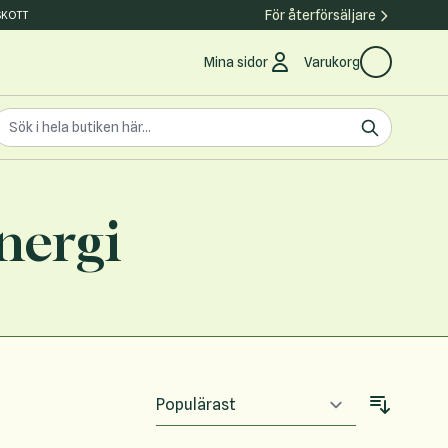
För återförsäljare
SKOTT
Mina sidor
Varukorg
earch the store
ök
nergi