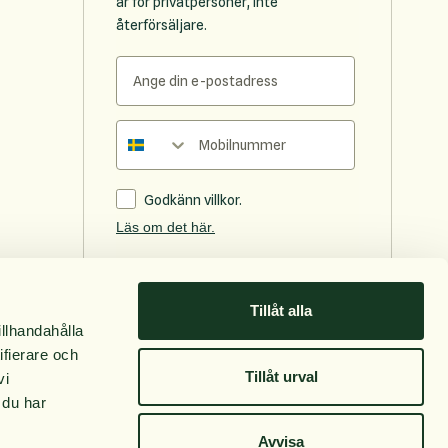
är för privatpersoner, inte
återförsäljare.
Telefonnummer
Godkänn villkor.
Läs om det här.
Prenumerera
Tillåt alla
Följ oss
illhandahålla
ifierare och
Facebook
Tillåt urval
vi
Instagram
 du har
Avvisa