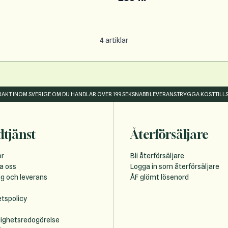
4
artiklar
FRAKT INOM SVERIGE OM DU HANDLAR ÖVER 199 SEK
SNABB LEVERANS
TRYGGA KOSTTILL
tjänst
Återförsäljare
or
Bli återförsäljare
a oss
Logga in som återförsäljare
ng och leverans
ÅF glömt lösenord
etspolicy
lighetsredogörelse