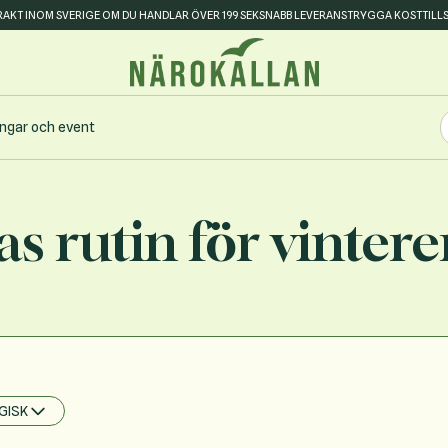
FRAKT INOM SVERIGE OM DU HANDLAR ÖVER 199 SEK
SNABB LEVERANS
TRYGGA KOSTTILL
S
ingar och event
S
s rutin för vintere
GISK