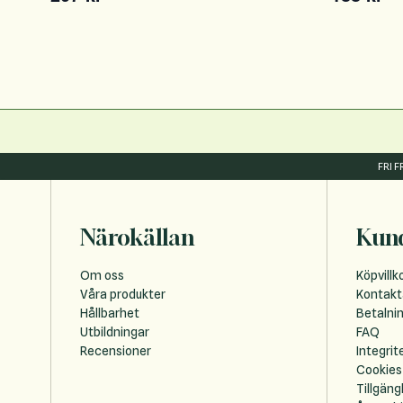
FRI 
Närokällan
Kund
Om oss
Köpvillk
Våra produkter
Kontakt
Hållbarhet
Betalni
Utbildningar
FAQ
Recensioner
Integrit
Cookies
Tillgäng