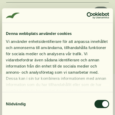
Produktinformation
Innehåll
Denna webbplats använder cookies
Vi använder enhetsidentifierare för att anpassa innehållet
och annonserna till användarna, tillhandahålla funktioner
Dosering
10% rabatt på
för sociala medier och analysera vår trafik. Vi
vidarebefordrar även sådana identifierare och annan
information från din enhet till de sociala medier och
din första order
annons- och analysföretag som vi samarbetar med.
Dessa kan i sin tur kombinera informationen med annan
Relaterade produkter
information som du har tillhandahållit eller som de har
Få löpande erbjudanden, nyttig
samlat in när du har använt deras tjänster.
kunskap och bli först att ta del av
Samtyckesval
våra nyheter.
Nödvändig
När du prenumererar godkänner du våra villkor,