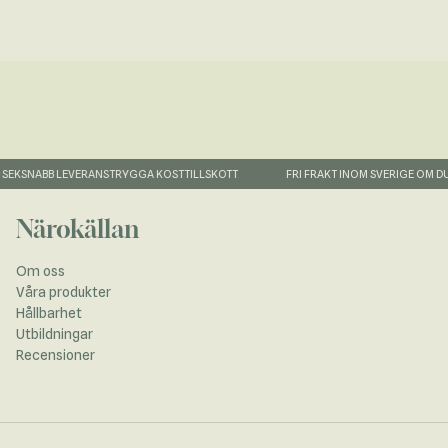
EK
SNABB LEVERANS
TRYGGA KOSTTILLSKOTT
FRI FRAKT INOM SVERIGE OM DU 
Närokällan
Om oss
Våra produkter
Hållbarhet
Utbildningar
Recensioner