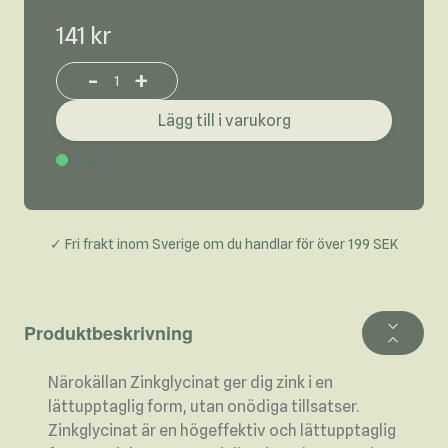
141 kr
-
+
Increase or decrease product quantity
Lägg till i varukorg
I lager
✓ Fri frakt inom Sverige om du handlar för över 199 SEK
Produktbeskrivning
Närokällan Zinkglycinat ger dig zink i en
lättupptaglig form, utan onödiga tillsatser.
Zinkglycinat är en högeffektiv och lättupptaglig