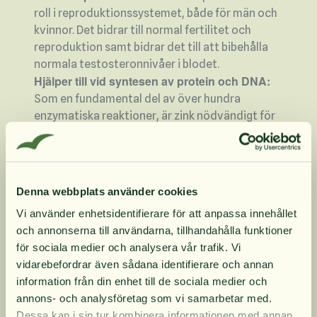
roll i reproduktionssystemet, både för män och
kvinnor. Det bidrar till normal fertilitet och
reproduktion samt bidrar det till att bibehålla
normala testosteronnivåer i blodet.
Hjälper till vid syntesen av protein och DNA:
Som en fundamental del av över hundra
enzymatiska reaktioner, är zink nödvändigt för
syntesen av protein och DNA, vilket främjar
celltillväxt och reparation.
Zink bidrar till normal DNA-syntes
Zink bidrar till normal fertilitet och reproduktion
Denna webbplats använder cookies
Zink bidrar till normal proteinsyntes
Vi använder enhetsidentifierare för att anpassa innehållet
Zink bidrar till att bibehålla normalt hår
och annonserna till användarna, tillhandahålla funktioner
10% rabatt på
Zink bidrar till att bibehålla normala naglar
för sociala medier och analysera vår trafik. Vi
vidarebefordrar även sådana identifierare och annan
Zink bidrar till att bibehålla normal hud
information från din enhet till de sociala medier och
Zink bidrar till att bibehålla normala
din första order
annons- och analysföretag som vi samarbetar med.
testosteronnivåer i blodet
Dessa kan i sin tur kombinera informationen med annan