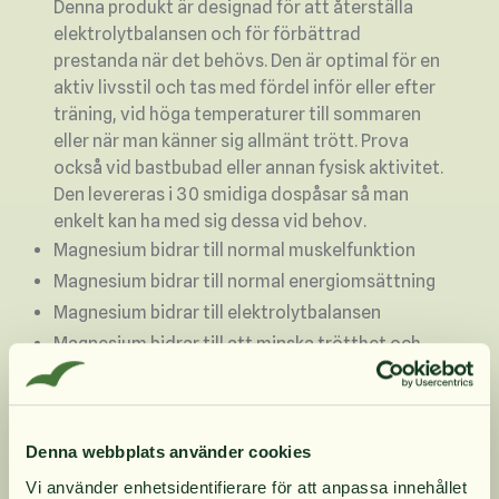
Denna produkt är designad för att återställa
elektrolytbalansen och för förbättrad
prestanda när det behövs. Den är optimal för en
aktiv livsstil och tas med fördel inför eller efter
träning, vid höga temperaturer till sommaren
eller när man känner sig allmänt trött. Prova
också vid bastbubad eller annan fysisk aktivitet.
Den levereras i 30 smidiga dospåsar så man
enkelt kan ha med sig dessa vid behov.
Magnesium bidrar till normal muskelfunktion
Magnesium bidrar till normal energiomsättning
Magnesium bidrar till elektrolytbalansen
Magnesium bidrar till att minska trötthet och
utmattning
Denna variant är helt utan smaksättning och
sötning. Den har en smak av salt och smaken
Denna webbplats använder cookies
justeras genom att använda mer eller mindre
vatten.
Vi använder enhetsidentifierare för att anpassa innehållet