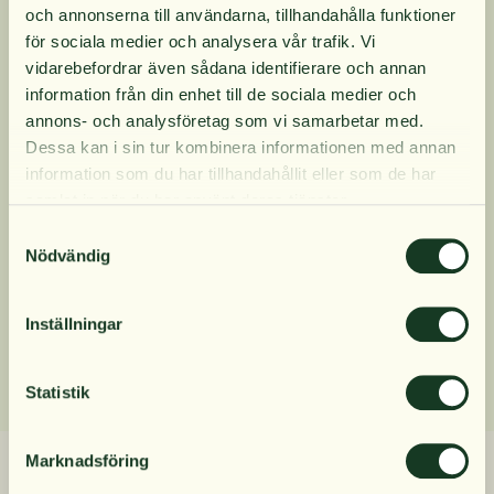
SALTE Elektrolyter finns i 5 olika smaker:
och annonserna till användarna, tillhandahålla funktioner
10% rabatt på
Naturell, Citron, Jordgubb, Apelsin och Äpple. Vi
för sociala medier och analysera vår trafik. Vi
erbjuder även en blandförpackning med 7 doser
vidarebefordrar även sådana identifierare och annan
av varje smak (ej naturell).
information från din enhet till de sociala medier och
din första order
annons- och analysföretag som vi samarbetar med.
Dessa kan i sin tur kombinera informationen med annan
Produktinformation
information som du har tillhandahållit eller som de har
Få löpande erbjudanden, nyttig
samlat in när du har använt deras tjänster.
kunskap och bli först att ta del av
Samtyckesval
Innehåll
våra nyheter.
Nödvändig
När du prenumererar godkänner du våra villkor,
läs mer här
. Genom att även fylla i telefonnumret
Inställningar
Dosering
samtycker du till att ta emot marknadsförings-SMS
från Närokällan,
läs mer här
. Erbjudandet gäller
endast privatpersoner och nya prenumeranter.
Statistik
Relaterade produkter
Marknadsföring