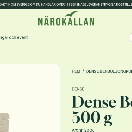
FRAKT INOM SVERIGE OM DU HANDLAR ÖVER 199 SEK
SNABB LEVERANS
TRYGGA KOSTTILL
S
ingar och event
S
HEM
/
DENSE BENBULJONGPUL
DENSE
Dense B
500 g
Art.nr: 2006