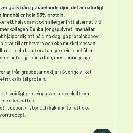
er görs från gräsbetande djur, det är naturligt
h innehåller hela 95% protein.
er ett hälsosamt och allergenfritt alternativ till
ig mer kollagen. Benbuljongspulvret innehåller
et hjälper dig att nå dina dagliga proteinbehov.
 bidrar till att bevara och öka muskelmassan
ålla normala ben. Förutom protein innehåller
 som naturligt finns i ben, men i princip inga
r är från gräsbetande djur i Sverige vilket
tisk källa till protein.
 ett smidigt proteinpulver som enkelt kan
ice eller vatten.
et i soppor, grytor och bakning för att öka
avoritrecept.