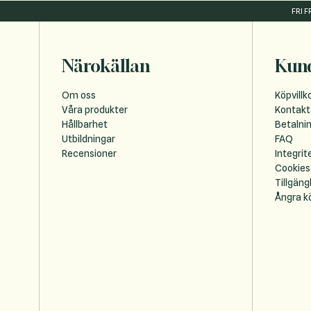
FRI 
Närokällan
Kund
Om oss
Köpvillk
Våra produkter
Kontakt
Hållbarhet
Betalni
Utbildningar
FAQ
Recensioner
Integrit
Cookies
Tillgäng
Ångra k