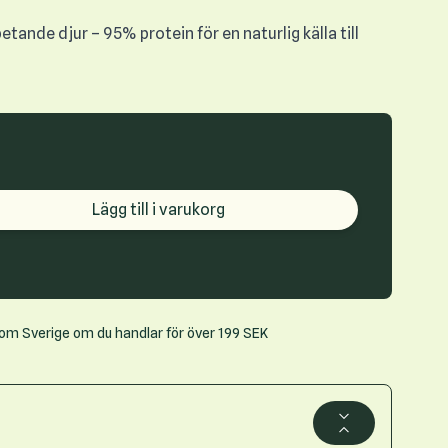
tande djur – 95% protein för en naturlig källa till
roduct quantity
Lägg till i varukorg
inom Sverige om du handlar för över 199 SEK