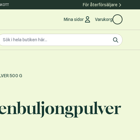
För återförsäljare
SKOTT
Mina sidor
Varukorg
earch the store
ök
VER 500 G
enbuljongpulver