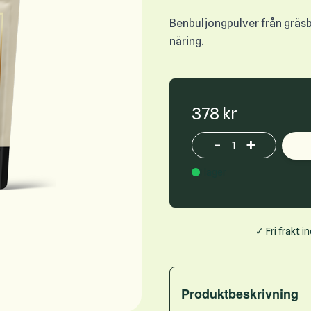
Benbuljongpulver från gräsbe
näring.
378 kr
-
+
Increase or decrease p
I lager
✓ Fri frakt 
Produktbeskrivning