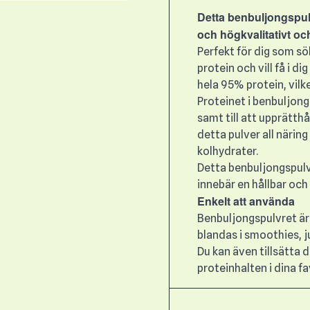
Detta benbuljongspulv
och högkvalitativt oc
Perfekt för dig som sök
protein och vill få i d
hela 95% protein, vilk
Proteinet i benbuljong
samt till att upprätth
detta pulver all näring
kolhydrater.
Detta benbuljongspulve
innebär en hållbar och e
Enkelt att använda
Benbuljongspulvret är
blandas i smoothies, ju
Du kan även tillsätta d
proteinhalten i dina f