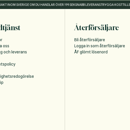
FRAKT INOM SVERIGE OM DU HANDLAR ÖVER 199 SEK
SNABB LEVERANS
TRYGGA KOSTTILL
tjänst
Återförsäljare
or
Bli återförsäljare
a oss
Logga in som återförsäljare
ng och leverans
ÅF glömt lösenord
etspolicy
lighetsredogörelse
öp