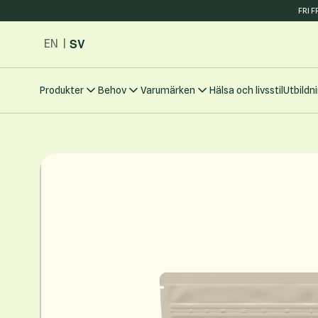
FRI 
Hoppa till innehållet
SV
EN
|
Produkter
Behov
Varumärken
Hälsa och livsstil
Utbildn
Main image
Click to view image in fullscreen