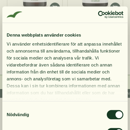
Närokällan Lions Mane 90
Närokällan D3-vitamin
kapslar
4000 IE 120 kapslar
Denna webbplats använder cookies
283 kr
141 kr
Vi använder enhetsidentifierare för att anpassa innehållet
och annonserna till användarna, tillhandahålla funktioner
10% rabatt på
för sociala medier och analysera vår trafik. Vi
4
artiklar
vidarebefordrar även sådana identifierare och annan
information från din enhet till de sociala medier och
din första order
annons- och analysföretag som vi samarbetar med.
Dessa kan i sin tur kombinera informationen med annan
information som du har tillhandahållit eller som de har
RAKT INOM SVERIGE OM DU HANDLAR ÖVER 199 SEK
SNABB LEVERANS
TRYGGA KOSTTILLS
Få löpande erbjudanden, nyttig
samlat in när du har använt deras tjänster.
kunskap och bli först att ta del av
Närokällan
Samtyckesval
våra nyheter.
Nödvändig
Om oss
När du prenumererar godkänner du våra villkor,
Våra produkter