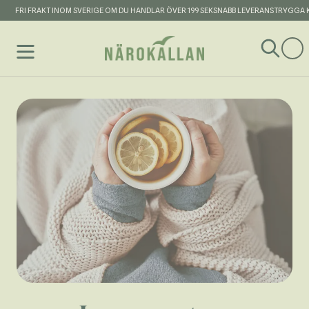
AKT INOM SVERIGE OM DU HANDLAR ÖVER 199 SEK
SNABB LEVERANS
TRYGGA KOSTTILLSK
Hoppa till innehållet