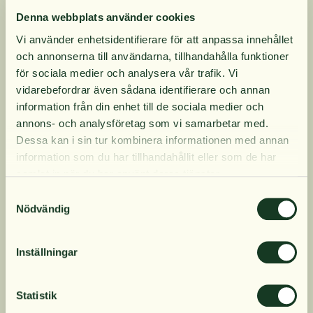
Denna webbplats använder cookies
Vi använder enhetsidentifierare för att anpassa innehållet
och annonserna till användarna, tillhandahålla funktioner
10% rabatt på
för sociala medier och analysera vår trafik. Vi
vidarebefordrar även sådana identifierare och annan
information från din enhet till de sociala medier och
din första order
annons- och analysföretag som vi samarbetar med.
Dessa kan i sin tur kombinera informationen med annan
information som du har tillhandahållit eller som de har
Få löpande erbjudanden, nyttig
samlat in när du har använt deras tjänster.
kunskap och bli först att ta del av
Samtyckesval
våra nyheter.
Nödvändig
IMMUNSYSTEM
När du prenumererar godkänner du våra villkor,
10 tips för en frisk och
läs mer här
. Genom att även fylla i telefonnumret
Inställningar
glädjefylld vinter
samtycker du till att ta emot marknadsförings-SMS
från Närokällan,
läs mer här
. Erbjudandet gäller
endast privatpersoner och nya prenumeranter.
Statistik