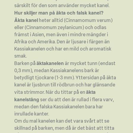
särskilt för den som använder mycket kanel.
Hur skiljer man på äkta och falsk kanel?
Äkta kanel
heter alltid (Cinnamomum verum)
eller (Cinnamomum zeylanicum) och odlas
främst i Asien, men även i mindre mängder i
Afrika och Amerika. Den är ljusare i färgen än
Kassiakanelen och har en mild och aromatisk
smak.
äktakanelen
Barken på
är mycket tunn (endast
0,3 mm), medan Kassiakanelens bark är
betydligt tjockare (1-3 mm). Yttersidan på äkta
kanel är ljusbrun till rödbrun och har glänsande
äkta
vita strimmor. När du tittar på en
kanelstång
ser du att den är rullad i flera varv,
medan den falska Kassiakanelen bara har
inrullade kanter.
Om du mal kanelen kan det vara svårt att se
skillnad på barken, men då är det bäst att titta