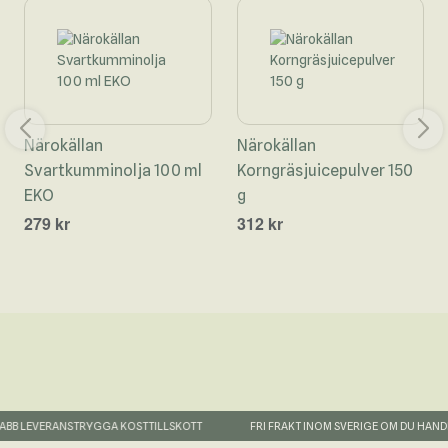
Närokällan
Närokällan
Svartkumminolja 100 ml
Korngräsjuicepulver 150
EKO
g
279 kr
312 kr
B LEVERANS
TRYGGA KOSTTILLSKOTT
FRI FRAKT INOM SVERIGE OM DU HANDLAR