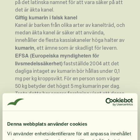
på det latinska namnet för att vara säker på att
det är äkta kanel.
Giftig kumarin i falsk kanel
Kanel är barken från olika arter av kanelträd, och
medan äkta kanel är säker att använda,
innehåller de flesta kassiakaneler höga halter av
kumarin
, ett ämne som är skadligt för levern.
EFSA (Europeiska myndigheten för
livsmedelssäkerhet)
fastställde 2004 att det
dagliga intaget av kumarin bör hållas under 0,1
mg per kg kroppsvikt. För en person som väger
50 kg betyder det högst 5 mg kumarin per dag.
Trots detta har senare forskning visat att dessa
rekommendationer är för höga. Värre är att
många av de råd som EFSA ger är påverkade av
industrin, vilket innebär att säkerheten inte
alltid står i centrum. Kassiakanelen är den
Denna webbplats använder cookies
största källan till kumarin, och det finns inga
Vi använder enhetsidentifierare för att anpassa innehållet
varningstexter på förpackningarna trots