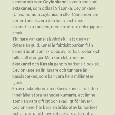
Ceylonkanel
samma sak som
, även känd som
äktakanel
, som odlas i Sri Lanka. Ceylonkanel
(Cinnamomum zeylanicum eller Cinnamomum
verum) anses vara den bästa och mest
aromatiska kanelen, med en sötare och djupare
smak.
Tidigare var kanel så värdefull att den var
dyrare än guld. Kanel är faktiskt barken från
kanelträdet, som skrapas av, torkas i solen och
rullas till stänger. Man kan skilja mellan
äktakanel
Kassia
och
genom barkens tjocklek.
Ceylonkanelen är ljusare och tunnare än
Kassiabarken, som kan vara flera millimeter
tjock.
En av nackdelarna med Kassiakanel är att den
kumarin
innehåller stora mängder
, ett ämne
som kan vara giftigt och skadligt för levern.
Ceylonkanel har bara en bråkdel av kumarinet
och är därför ett mycket säkrare alternativ,